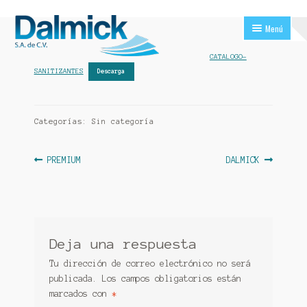
Ir
Ir
Menú
a
al
la
contenido
CATALOGO-
navegación
Inicio
SANITIZANTES
Descarga
Expandir
Todos los productos
el
Categorías: Sin categoría
menú
DESPACHADORES
hijo
Navegación
Anterior:
Siguiente:
PREMIUM
DALMICK
SANITIZANTES
de
PREMIUM
entradas
PAPEL
Deja una respuesta
COMERCIAL
Tu dirección de correo electrónico no será
publicada.
Los campos obligatorios están
JARCERIA
marcados con
*